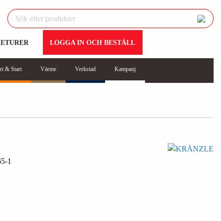
RETURER
LOGGA IN OCH BESTÄLL
ri & Start
Värme
Verkstad
Kampanj
5-1