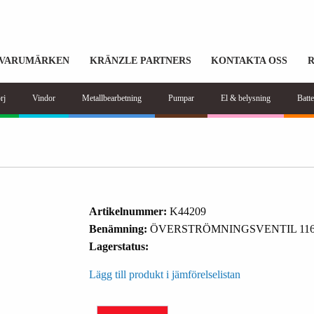
VARUMÄRKEN
KRÄNZLE PARTNERS
KONTAKTA OSS
rj
Vindor
Metallbearbetning
Pumpar
El & belysning
Batte
Artikelnummer:
K44209
Benämning:
ÖVERSTRÖMNINGSVENTIL 116
Lagerstatus:
Lägg till produkt i jämförelselistan