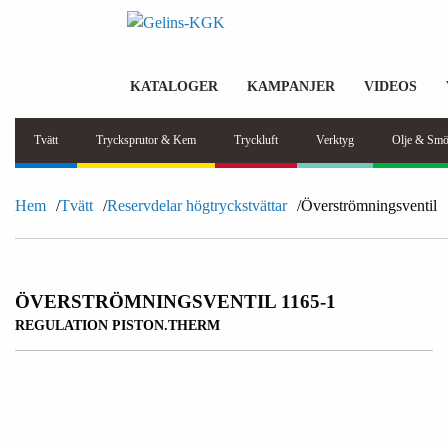
KATALOGER
KAMPANJER
VIDEOS
Tvätt
Trycksprutor & Kem
Tryckluft
Verktyg
Olje & Smö
Hem
Tvätt
Reservdelar högtryckstvättar
Överströmningsventil
ÖVERSTRÖMNINGSVENTIL 1165-1
REGULATION PISTON.THERM