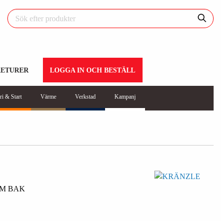
RETURER
LOGGA IN OCH BESTÄLL
ri & Start
Värme
Verkstad
Kampanj
MM BAK