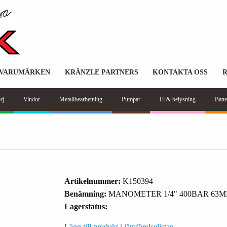
VARUMÄRKEN
KRÄNZLE PARTNERS
KONTAKTA OSS
rj
Vindor
Metallbearbetning
Pumpar
El & belysning
Batte
Artikelnummer:
K150394
Benämning:
MANOMETER 1/4" 400BAR 63
Lagerstatus:
Lägg till produkt i jämförelselistan