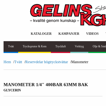
KATALOGER
KAMPANJER
VIDEOS
Tvätt
Trycksprutor & Kem
Tryckluft
Verktyg
Olje & Smö
Hem
Tvätt
Reservdelar högtryckstvättar
Manometer
MANOMETER 1/4″ 400BAR 63MM BAK
GLYCERIN