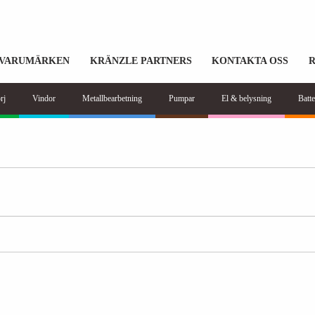
VARUMÄRKEN
KRÄNZLE PARTNERS
KONTAKTA OSS
rj
Vindor
Metallbearbetning
Pumpar
El & belysning
Batte