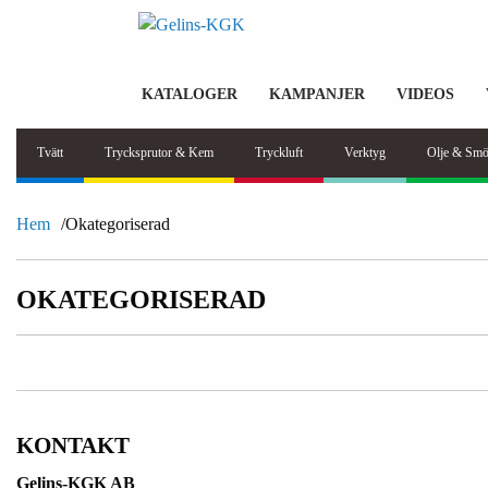
KATALOGER
KAMPANJER
VIDEOS
Tvätt
Trycksprutor & Kem
Tryckluft
Verktyg
Olje & Smö
Hem
Okategoriserad
OKATEGORISERAD
KONTAKT
Gelins-KGK AB