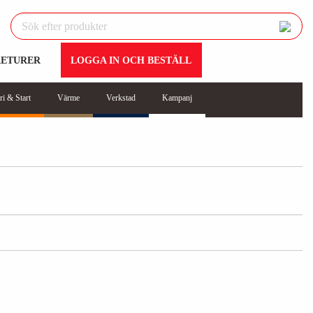
RETURER
LOGGA IN OCH BESTÄLL
ri & Start
Värme
Verkstad
Kampanj