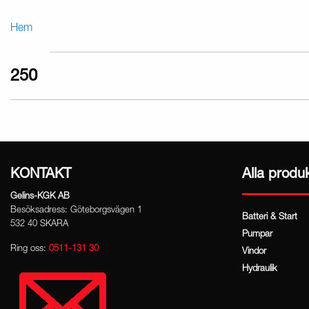
Hem
250
KONTAKT
Alla produ
Gelins-KGK AB
Besöksadress: Göteborgsvägen 1
Batteri & Start
532 40 SKARA
Pumpar
Ring oss:
0511-131 30
Vindor
Hydraulik