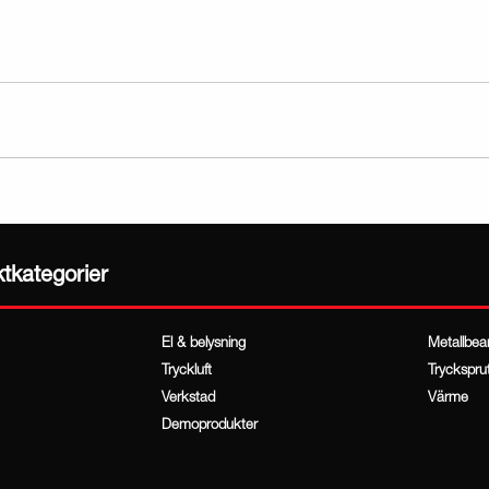
ktkategorier
El & belysning
Metallbea
Tryckluft
Tryckspru
Verkstad
Värme
Demoprodukter