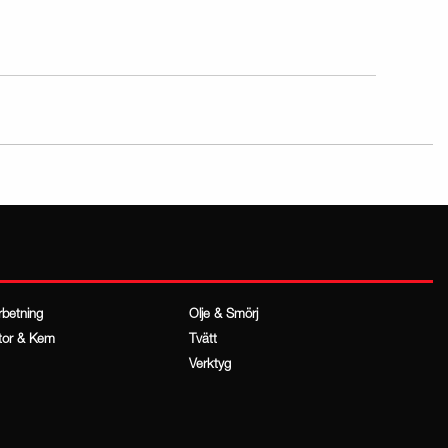
rbetning
Olje & Smörj
tor & Kem
Tvätt
Verktyg