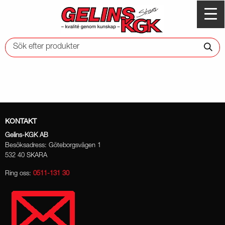
KONTAKT
Gelins-KGK AB
Besöksadress: Göteborgsvägen 1
532 40 SKARA
Ring oss:
0511-131 30