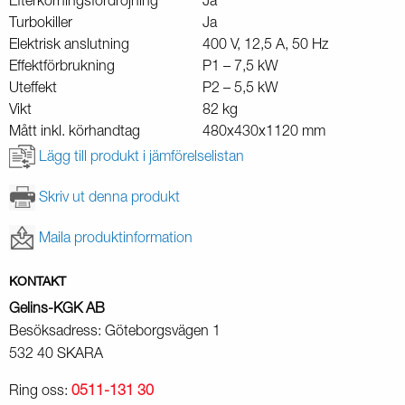
Efterkörningsfördröjning
Ja
Turbokiller
Ja
Elektrisk anslutning
400 V, 12,5 A, 50 Hz
Effektförbrukning
P1 – 7,5 kW
Uteffekt
P2 – 5,5 kW
Vikt
82 kg
Mått inkl. körhandtag
480x430x1120 mm
Lägg till produkt i jämförelselistan
Skriv ut denna produkt
Maila produktinformation
KONTAKT
Gelins-KGK AB
Besöksadress: Göteborgsvägen 1
532 40 SKARA
Ring oss:
0511-131 30