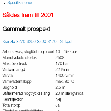
Specifikationer
Såldes fram till 2001
Gammalt prospekt
Kranzle-3270-3250-3200-3170-TS-T.pdf
Arbetstryck, steglöst reglerbart
10 – 150 bar
Munstyckets storlek
2508
Max. övertryck
170 bar
Vattenmängd
22 l/min
Varvtal
1400 v/min
Varmvattentillopp
max. 80 ºC
Sughöjd
2,5 m
Stålarmerad högtrycksslang
20 m slangvinda
Keminjektor
Nej
Totalstopp
Ja