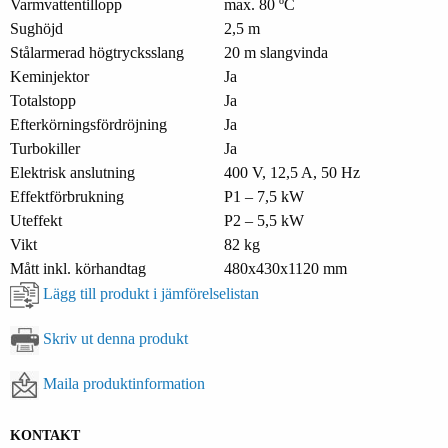
Varmvattentillopp
max. 80 ºC
Sughöjd
2,5 m
Stålarmerad högtrycksslang
20 m slangvinda
Keminjektor
Ja
Totalstopp
Ja
Efterkörningsfördröjning
Ja
Turbokiller
Ja
Elektrisk anslutning
400 V, 12,5 A, 50 Hz
Effektförbrukning
P1 – 7,5 kW
Uteffekt
P2 – 5,5 kW
Vikt
82 kg
Mått inkl. körhandtag
480x430x1120 mm
Lägg till produkt i jämförelselistan
Skriv ut denna produkt
Maila produktinformation
KONTAKT