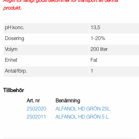
Avgift för farligt gods tillkommer för transport av denna
produkt.
pH konc.
13,5
Dosering
1-20%
Volym
200 liter
Enhet
Fat
Antal/förp.
1
Tillbehör
Art. nr
Benämning
2502020
ALFANOL HD GRÖN 25L
2502011
ALFANOL HD GRÖN 5 L