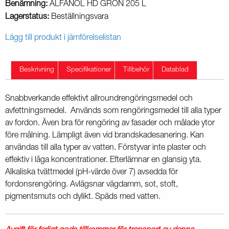
Benämning:
ALFANOL HD GRÖN 205 L
Lagerstatus:
Beställningsvara
Lägg till produkt i jämförelselistan
Beskrivning
Specifikationer
Tillbehör
Datablad
Snabbverkande effektivt allroundrengöringsmedel och
avfettningsmedel. Används som rengöringsmedel till alla typer
av fordon. Även bra för rengöring av fasader och målade ytor
före målning. Lämpligt även vid brandskadesanering. Kan
användas till alla typer av vatten. Förstyvar inte plaster och
effektiv i låga koncentrationer. Efterlämnar en glansig yta.
Alkaliska tvättmedel (pH-värde över 7) avsedda för
fordonsrengöring. Avlägsnar vägdamm, sot, stoft,
pigmentsmuts och dylikt. Späds med vatten.