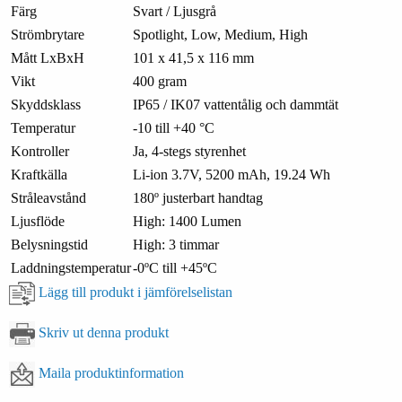
Färg
Svart / Ljusgrå
Strömbrytare
Spotlight, Low, Medium, High
Mått LxBxH
101 x 41,5 x 116 mm
Vikt
400 gram
Skyddsklass
IP65 / IK07 vattentålig och dammtät
Temperatur
-10 till +40 °C
Kontroller
Ja, 4-stegs styrenhet
Kraftkälla
Li-ion 3.7V, 5200 mAh, 19.24 Wh
Stråleavstånd
180º justerbart handtag
Ljusflöde
High: 1400 Lumen
Belysningstid
High: 3 timmar
Laddningstemperatur
-0ºC till +45ºC
Lägg till produkt i jämförelselistan
Skriv ut denna produkt
Maila produktinformation