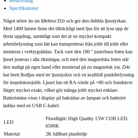
Beskrivning
Specifikationer
Något större än sin lillebror D2r och ger den dubbla ljusstyrkan.
Med 1400 lumen finns det tillräckligt med ljus för att lysa upp de
flesta uppdrag, samtidigt som det är en mycket kompakt
arbetsbelysning som lätt kan transporteras från jobb till jobb eller
monteras i verktygslådan. Tack vare den 180 ° justerbara foten kan
ljuset justeras i alla riktningar, och med den magnetiska foten står
den stadigt på egen hand eller monterad på en magnetisk yta. D4r
har brett flodljus med tre ljusstyrkor och en kraftfull punktbelysning
för inspektionsjobb. Ljuset har ett RA-värde på +80 och framhäver
färger mycket exakt, vilket gör många jobb mycket enklare.
Batteristatus visas i display på baksidan av lampan och batteriet
laddas med en USB C-kabel.
Floodlight: High Quality 15W COB LED,
LED
6500K
Material
2K hållbart plasthölje