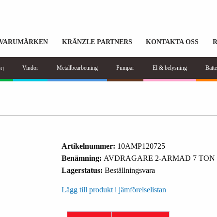
VARUMÄRKEN
KRÄNZLE PARTNERS
KONTAKTA OSS
rj
Vindor
Metallbearbetning
Pumpar
El & belysning
Batte
Artikelnummer:
10AMP120725
Benämning:
AVDRAGARE 2-ARMAD 7 TON
Lagerstatus:
Beställningsvara
Lägg till produkt i jämförelselistan