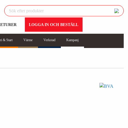
RETURER
LOGGA IN OCH BESTÄLL
ri & Start
Värme
Verkstad
Kampanj