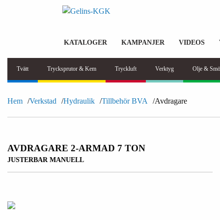
KATALOGER
KAMPANJER
VIDEOS
Tvätt
Trycksprutor & Kem
Tryckluft
Verktyg
Olje & Smö
Hem
Verkstad
Hydraulik
Tillbehör BVA
Avdragare
AVDRAGARE 2-ARMAD 7 TON
JUSTERBAR MANUELL