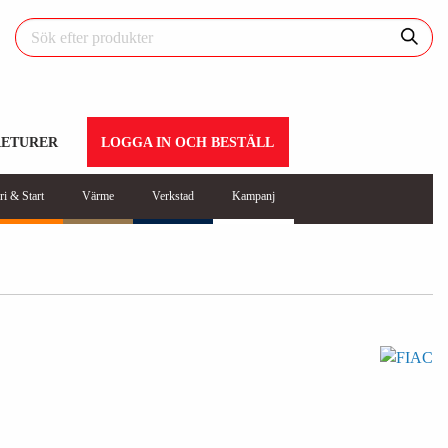
RETURER
LOGGA IN OCH BESTÄLL
ri & Start
Värme
Verkstad
Kampanj