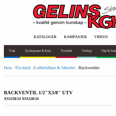
KATALOGER
KAMPANJER
VIDEOS
Tvätt
Trycksprutor & Kem
Tryckluft
Verktyg
Olje & Smö
Hem
Tryckluft
Luftbehållare & Säkerhet
Backventiler
BACKVENTIL 1/2″X3/8″ UTV
XSS258/24 XSS228/24