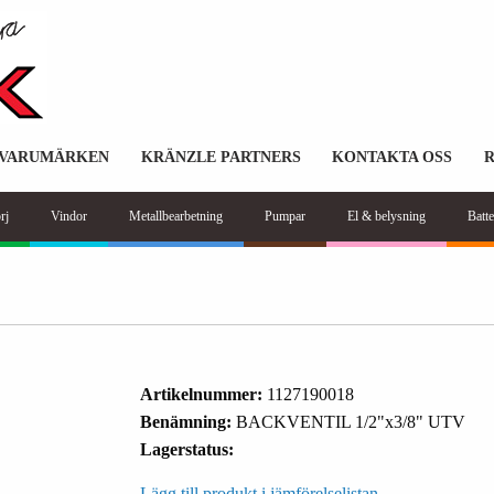
VARUMÄRKEN
KRÄNZLE PARTNERS
KONTAKTA OSS
rj
Vindor
Metallbearbetning
Pumpar
El & belysning
Batte
Artikelnummer:
1127190018
Benämning:
BACKVENTIL 1/2"x3/8" UTV
Lagerstatus:
Lägg till produkt i jämförelselistan