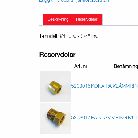
Lägg till produkt i jämförelselistan
Beskrivning
Reservdelar
T-modell 3/4″ utv. x 3/4″ inv.
Reservdelar
Art. nr
Benämning
5203015
KONA PA KLÄMMRIN
5203017
PA KLÄMMRING MUT