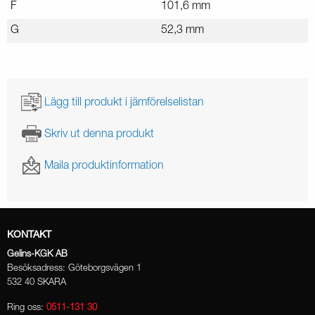
F
101,6 mm
G
52,3 mm
Lägg till produkt i jämförelselistan
Skriv ut denna produkt
Maila produktinformation
KONTAKT
Gelins-KGK AB
Besöksadress: Göteborgsvägen 1
532 40 SKARA
Ring oss:
0511-131 30