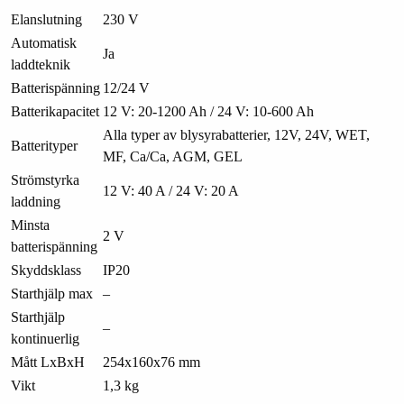
Elanslutning
230 V
Automatisk
Ja
laddteknik
Batterispänning
12/24 V
Batterikapacitet
12 V: 20-1200 Ah / 24 V: 10-600 Ah
Alla typer av blysyrabatterier, 12V, 24V, WET,
Batterityper
MF, Ca/Ca, AGM, GEL
Strömstyrka
12 V: 40 A / 24 V: 20 A
laddning
Minsta
2 V
batterispänning
Skyddsklass
IP20
Starthjälp max
–
Starthjälp
–
kontinuerlig
Mått LxBxH
254x160x76 mm
Vikt
1,3 kg