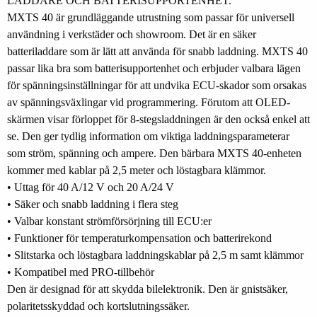
LADDARE OCH BATTERISUPPORTENHET.
MXTS 40 är grundläggande utrustning som passar för universell
användning i verkstäder och showroom. Det är en säker
batteriladdare som är lätt att använda för snabb laddning. MXTS 40
passar lika bra som batterisupportenhet och erbjuder valbara lägen
för spänningsinställningar för att undvika ECU-skador som orsakas
av spänningsväxlingar vid programmering. Förutom att OLED-
skärmen visar förloppet för 8-stegsladdningen är den också enkel att
se. Den ger tydlig information om viktiga laddningsparameterar
som ström, spänning och ampere. Den bärbara MXTS 40-enheten
kommer med kablar på 2,5 meter och löstagbara klämmor.
• Uttag för 40 A/12 V och 20 A/24 V
• Säker och snabb laddning i flera steg
• Valbar konstant strömförsörjning till ECU:er
• Funktioner för temperaturkompensation och batterirekond
• Slitstarka och löstagbara laddningskablar på 2,5 m samt klämmor
• Kompatibel med PRO-tillbehör
Den är designad för att skydda bilelektronik. Den är gnistsäker,
polaritetsskyddad och kortslutningssäker.