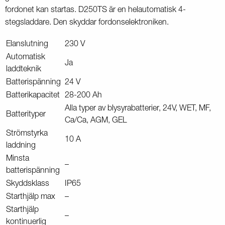
fordonet kan startas. D250TS är en helautomatisk 4-
stegsladdare. Den skyddar fordonselektroniken.
Elanslutning
230 V
Automatisk
Ja
laddteknik
Batterispänning
24 V
Batterikapacitet
28-200 Ah
Alla typer av blysyrabatterier, 24V, WET, MF,
Batterityper
Ca/Ca, AGM, GEL
Strömstyrka
10 A
laddning
Minsta
–
batterispänning
Skyddsklass
IP65
Starthjälp max
–
Starthjälp
–
kontinuerlig