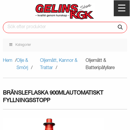
Kategorier
Hem
Olje &
Oljemått, Kannor &
Oljemått &
Smörj
Trattar
Batteripåfyllare
BRÄNSLEFLASKA 900ML
AUTOMATISKT
FYLLNINGSSTOPP