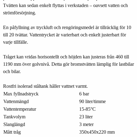
Tvätten kan sedan enkelt flyttas i verkstaden – oavsett vatten och
strömförsörjning.
En påfyllning av tryckluft och rengöringsmedel är tillräcklig för 10
till 20 tvättar. Vattentrycket är varierbart och enkelt justerbart för
varje tillfälle.
Tråget kan vridas horisontellt och höjden kan justeras från 460 till
1190 mm över golvnivå. Detta gör bromstvätten lämplig för lastbilar
och bilar.
Rostfri isolerad ståltank håller vattnet varmt.
Max fyllnadstryck
6 bar
Vattenmängd
90 liter/timme
Vattentemperatur
15-85°C
Tankvolym
23 liter
Slanglängd
3 meter
Mått tråg
350x450x220 mm