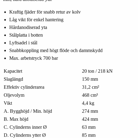
Kraftig fjäder för snabb retur av kolv
Låg vikt för enkel hantering
Hårdanodiserad yta
Stålplatta i botten
Lyftsadel i stål
Snabbkoppling med högt flöde och dammskydd
Max. arbetstryck 700 bar
Kapacitet
20 ton / 218 kN
Slaglängd
150 mm
Effektiv cylinderarea
31,2 cm²
Oljevolym
468 cm³
Vikt
4,4 kg
A. Bygghöjd / Min. höjd
274 mm
B. Max höjd
424 mm
C. Cylinderns inner Ø
63 mm
D. Cylinderns ytter Ø
85 mm