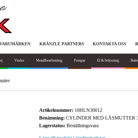
VARUMÄRKEN
KRÄNZLE PARTNERS
KONTAKTA OSS
rj
Vindor
Metallbearbetning
Pumpar
El & belysning
Batte
utter
Artikelnummer:
10HLN30012
Benämning:
CYLINDER MED LÅSMUTTER 3
Lagerstatus:
Beställningsvara
Lägg till produkt i jämförelselistan