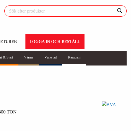
RETURER
LOGGA IN OCH BESTÄLL
ri & Start
Värme
Verkstad
Kampanj
00 TON