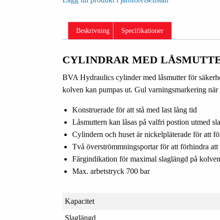
Beskrivning
Specifikationer
CYLINDRAR MED LÅSMUTTE
BVA Hydraulics cylinder med låsmutter för säkerhet 
kolven kan pumpas ut. Gul varningsmarkering när
Konstruerade för att stå med last lång tid
Låsmuttern kan låsas på valfri postion utmed s
Cylindern och huset är nickelpläterade för att f
Två överströmmningsportar för att förhindra at
Färgindikation för maximal slaglängd på kolve
Max. arbetstryck 700 bar
Kapacitet
Slaglängd