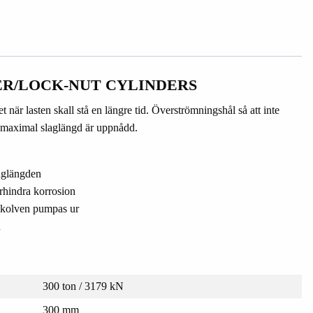
R/LOCK-NUT CYLINDERS
när lasten skall stå en längre tid. Överströmningshål så att inte
 maximal slaglängd är uppnådd.
laglängden
örhindra korrosion
t kolven pumpas ur
n
300 ton / 3179 kN
300 mm