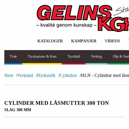
KATALOGER
KAMPANJER
VIDEOS
Tvätt
Trycksprutor & Kem
Tryckluft
Verktyg
Olje & Smö
Hem
Verkstad
Hydraulik
Cylindrar
HLN - Cylindrar med låsm
CYLINDER MED LÅSMUTTER 300 TON
SLAG 300 MM