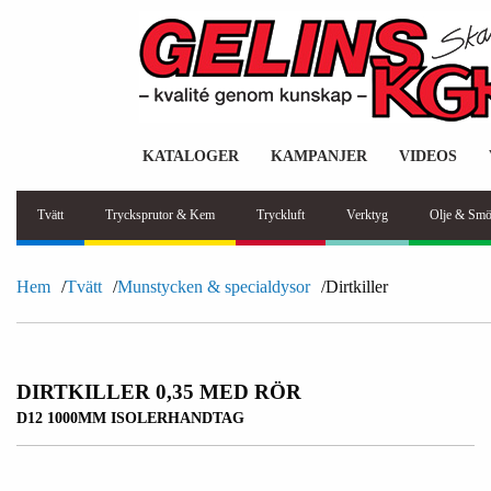
KATALOGER
KAMPANJER
VIDEOS
Tvätt
Trycksprutor & Kem
Tryckluft
Verktyg
Olje & Smö
Hem
Tvätt
Munstycken & specialdysor
Dirtkiller
DIRTKILLER 0,35 MED RÖR
D12 1000MM ISOLERHANDTAG