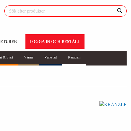
RETURER
LOGGA IN OCH BESTÄLL
ri & Start
Värme
Verkstad
Kampanj