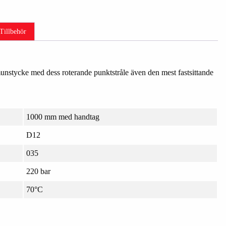
Tillbehör
munstycke med dess roterande punktstråle även den mest fastsittande
1000 mm med handtag
D12
035
220 bar
70°C