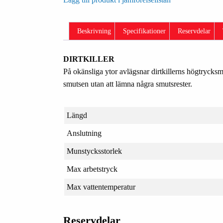
Beskrivning
Specifikationer
Reservdelar
DIRTKILLER
På okänsliga ytor avlägsnar dirtkillerns högtrycks
smutsen utan att lämna några smutsrester.
Längd
Anslutning
Munstycksstorlek
Max arbetstryck
Max vattentemperatur
Reservdelar