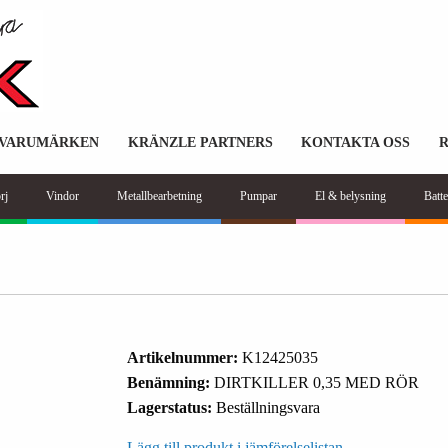
VARUMÄRKEN
KRÄNZLE PARTNERS
KONTAKTA OSS
rj
Vindor
Metallbearbetning
Pumpar
El & belysning
Batte
Artikelnummer:
K12425035
Benämning:
DIRTKILLER 0,35 MED RÖR
Lagerstatus:
Beställningsvara
Lägg till produkt i jämförelselistan