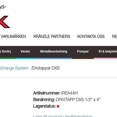
VARUMÄRKEN
KRÄNZLE PARTNERS
KONTAKTA OSS
R
 & Smörj
Vindor
Metallbearbetning
Pumpar
El & belysni
 Xchange System
Drivtappar DXS
Artikelnummer:
IREA44H
Benämning:
DRIVTAPP DXS 1/2" x 4"
Lagerstatus: