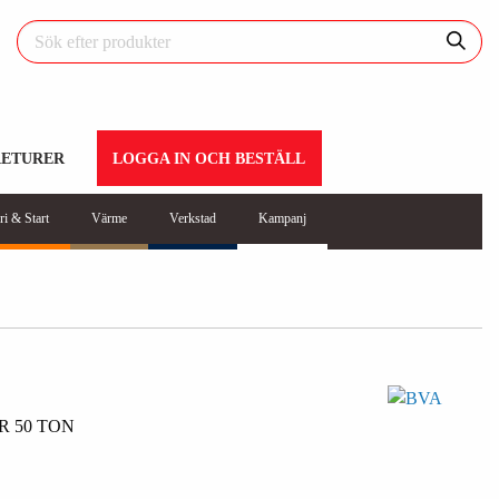
RETURER
LOGGA IN OCH BESTÄLL
ri & Start
Värme
Verkstad
Kampanj
 50 TON