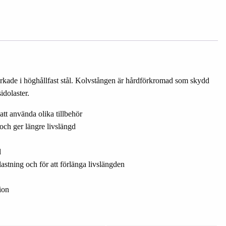
rkade i höghållfast stål. Kolvstången är hårdförkromad som skydd
idolaster.
tt använda olika tillbehör
ch ger längre livslängd
d
lastning och för att förlänga livslängden
ion