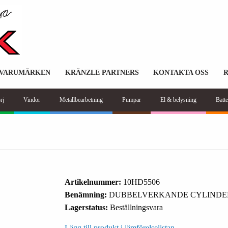
VARUMÄRKEN
KRÄNZLE PARTNERS
KONTAKTA OSS
rj
Vindor
Metallbearbetning
Pumpar
El & belysning
Batte
Artikelnummer:
10HD5506
Benämning:
DUBBELVERKANDE CYLINDER
Lagerstatus:
Beställningsvara
Lägg till produkt i jämförelselistan