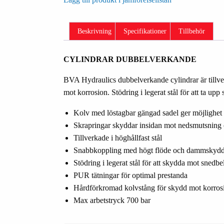
Beskrivning
Specifikationer
Tillbehör
CYLINDRAR DUBBELVERKANDE
BVA Hydraulics dubbelverkande cylindrar är tillve
mot korrosion. Stödring i legerat stål för att ta upp s
Kolv med löstagbar gängad sadel ger möjlighet a
Skrapringar skyddar insidan mot nedsmutsning o
Tillverkade i höghållfast stål
Snabbkoppling med högt flöde och dammskyd
Stödring i legerat stål för att skydda mot snedbe
PUR tätningar för optimal prestanda
Hårdförkromad kolvstång för skydd mot korros
Max arbetstryck 700 bar