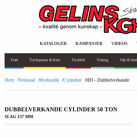
KATALOGER
KAMPANJER
VIDEOS
Tvätt
Trycksprutor & Kem
Tryckluft
Verktyg
Olje & Smö
Hem
Verkstad
Hydraulik
Cylindrar
HD - Dubbelverkande
DUBBELVERKANDE CYLINDER 50 TON
SLAG 157 MM