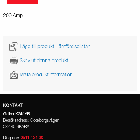
200 Amp
Lägg till produkt i jämförelselistan
Skriv ut denna produkt
Maila produktinformation
KONTAKT
Gelins-KGK AB
Besöksadress: Göteborgsvägen 1
532 40 SKARA
Ring oss:
0511-131 30