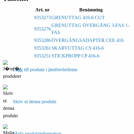
Art. nr
Benämning
9353273
GRENUTTAG 416-6 CUT
GRENUTTAG ÖVERGÅNG 3-FAS 1-
9353276
FAS
9353286
ÖVERGÅNGSADAPTER CEE 416
9353261
SKARVUTTAG CS 416-6
9353251
STICKPROPP CP 416-6
Lägg till produkt i jämförelselistan
Skriv ut denna produkt
Maila produktinformation