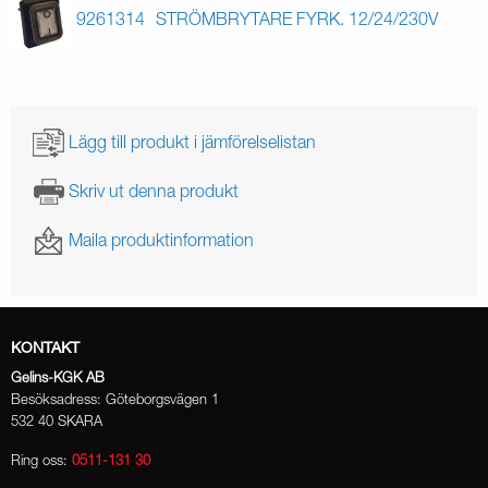
9261314
STRÖMBRYTARE FYRK. 12/24/230V
Lägg till produkt i jämförelselistan
Skriv ut denna produkt
Maila produktinformation
KONTAKT
Gelins-KGK AB
Besöksadress: Göteborgsvägen 1
532 40 SKARA
Ring oss:
0511-131 30