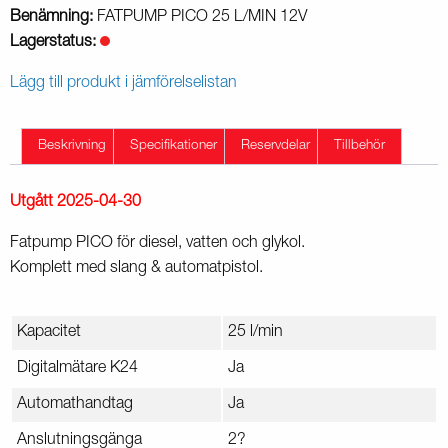
Benämning:
FATPUMP PICO 25 L/MIN 12V
Lagerstatus:
Lägg till produkt i jämförelselistan
Beskrivning
Specifikationer
Reservdelar
Tillbehör
Utgått 2025-04-30
Fatpump PICO för diesel, vatten och glykol.
Komplett med slang & automatpistol.
Kapacitet
25 l/min
Digitalmätare K24
Ja
Automathandtag
Ja
Anslutningsgänga
2?