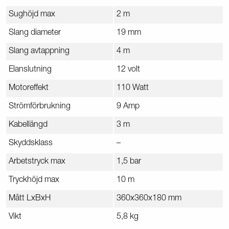
Sughöjd max
2 m
Slang diameter
19 mm
Slang avtappning
4 m
Elanslutning
12 volt
Motoreffekt
110 Watt
Strömförbrukning
9 Amp
Kabellängd
3 m
Skyddsklass
–
Arbetstryck max
1,5 bar
Tryckhöjd max
10 m
Mått LxBxH
360x360x180 mm
Vikt
5,8 kg