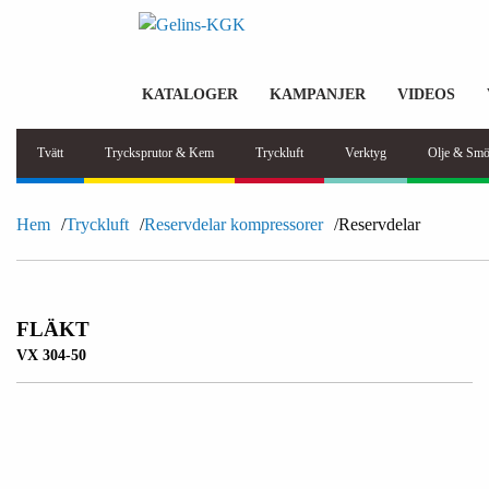
KATALOGER
KAMPANJER
VIDEOS
Tvätt
Trycksprutor & Kem
Tryckluft
Verktyg
Olje & Smö
Hem
Tryckluft
Reservdelar kompressorer
Reservdelar
FLÄKT
VX 304-50