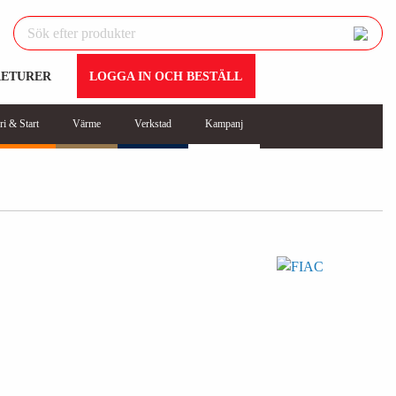
RETURER
LOGGA IN OCH BESTÄLL
ri & Start
Värme
Verkstad
Kampanj