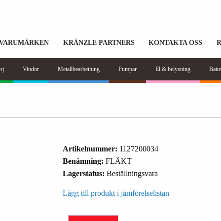
VARUMÄRKEN
KRÄNZLE PARTNERS
KONTAKTA OSS
rj
Vindor
Metallbearbetning
Pumpar
El & belysning
Batte
Artikelnummer:
1127200034
Benämning:
FLÄKT
Lagerstatus:
Beställningsvara
Lägg till produkt i jämförelselistan