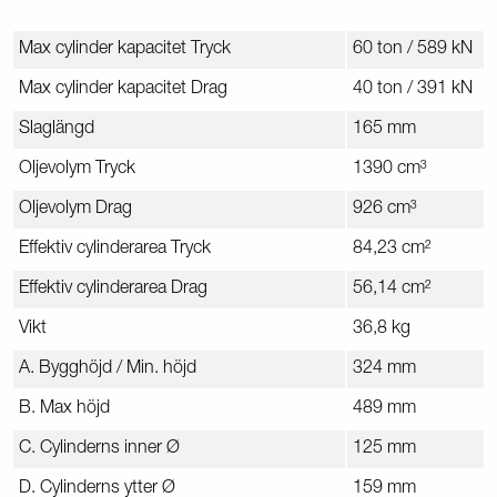
Max cylinder kapacitet Tryck
60 ton / 589 kN
Max cylinder kapacitet Drag
40 ton / 391 kN
Slaglängd
165 mm
Oljevolym Tryck
1390 cm³
Oljevolym Drag
926 cm³
Effektiv cylinderarea Tryck
84,23 cm²
Effektiv cylinderarea Drag
56,14 cm²
Vikt
36,8 kg
A. Bygghöjd / Min. höjd
324 mm
B. Max höjd
489 mm
C. Cylinderns inner Ø
125 mm
D. Cylinderns ytter Ø
159 mm