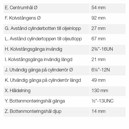
E. Centrumhål Ø
54 mm
F. Kolvstångens Ø
92 mm
G. Avstånd cylinderbotten till oljeinlopp
27 mm
L. Avstånd cylindertoppen till oljeutlopp
67 mm
H. Kolvstångsgänga invändig
2¾”-16UN
I. Kolvstångsgänga invändig längd
21 mm
J. Utvändig gänga på cylinderrör Ø
6¼”-12N
K. Utvändig gänga på cylinderrör längd
49 mm
X. Håldelning
130 mm
Y. Bottenmonteringshål gänga
½”-13UNC
Z. Bottenmonteringshål djup
14 mm