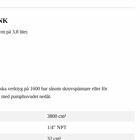
NK
 på 3,8 liter.
ska verktyg på 1600 bar såsom skruvspännare eller för
lt med pumphuvudet nedåt.
3800 cm³
1/4″ NPT
32 cm³