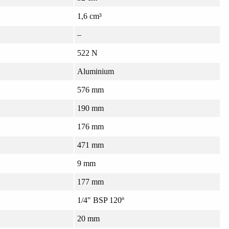
1,6 cm³
–
522 N
Aluminium
576 mm
190 mm
176 mm
471 mm
9 mm
177 mm
1/4″ BSP 120º
20 mm