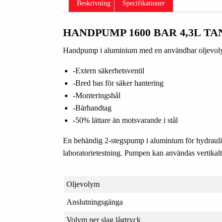
Beskrivning
Specifikationer
HANDPUMP 1600 BAR 4,3L TA
Handpump i aluminium med en användbar oljevolym
-Extern säkerhetsventil
-Bred bas för säker hantering
-Monteringshål
-Bärhandtag
-50% lättare än motsvarande i stål
En behändig 2-stegspump i aluminium för hydrauli
laboratorietestning. Pumpen kan användas vertika
Oljevolym
Anslutningsgänga
Volym per slag lågtryck