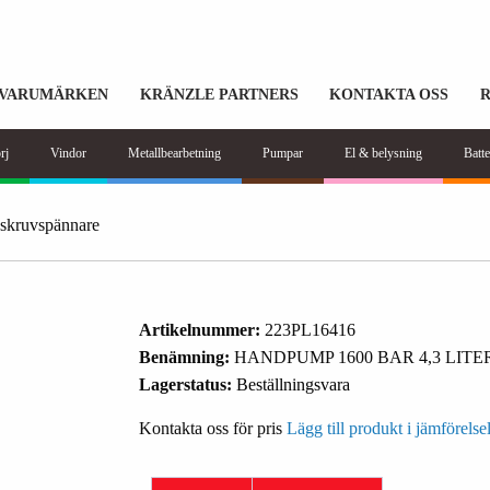
VARUMÄRKEN
KRÄNZLE PARTNERS
KONTAKTA OSS
rj
Vindor
Metallbearbetning
Pumpar
El & belysning
Batte
skruvspännare
Artikelnummer:
223PL16416
Benämning:
HANDPUMP 1600 BAR 4,3 LITE
Lagerstatus:
Beställningsvara
Kontakta oss för pris
Lägg till produkt i jämförelsel