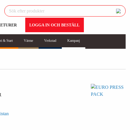
RETURER
LOGGA IN OCH BESTÄLL
ri & Start
Värme
Verkstad
Kampanj
R
istan