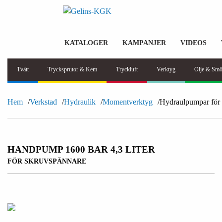
KATALOGER
KAMPANJER
VIDEOS
Tvätt
Trycksprutor & Kem
Tryckluft
Verktyg
Olje & Smö
Hem
Verkstad
Hydraulik
Momentverktyg
Hydraulpumpar för 
HANDPUMP 1600 BAR 4,3 LITER
FÖR SKRUVSPÄNNARE