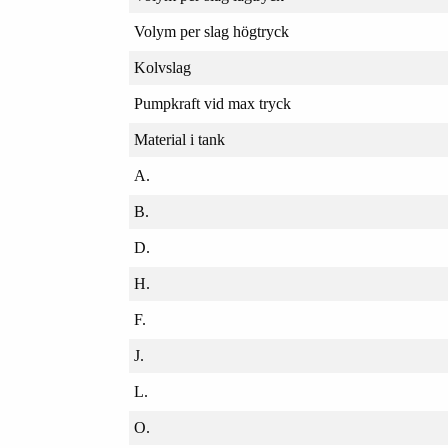
Volym per slag högtryck
Kolvslag
Pumpkraft vid max tryck
Material i tank
A.
B.
D.
H.
F.
J.
L.
O.