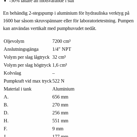
-50% lättare än motsvarande i stål
En behändig 2-stegspump i aluminium för hydrauliska verktyg på
1600 bar såsom skruvspännare eller för laboratorietestning. Pumpen
kan användas vertikalt med pumphuvudet nedåt.
Oljevolym
7200 cm³
Anslutningsgänga
1/4″ NPT
Volym per slag lågtryck
32 cm³
Volym per slag högtryck
1,6 cm³
Kolvslag
–
Pumpkraft vid max tryck
522 N
Material i tank
Aluminium
A.
656 mm
B.
270 mm
D.
256 mm
H.
551 mm
F.
9 mm
J.
177 mm