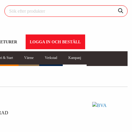
RETURER
LOGGA IN OCH BESTÄLL
ri & Start
Värme
Verkstad
Kampanj
RAD