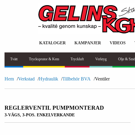
KATALOGER
KAMPANJER
VIDEOS
Tvätt
Trycksprutor & Kem
Tryckluft
Verktyg
Olje & Smö
Hem
Verkstad
Hydraulik
Tillbehör BVA
Ventiler
REGLERVENTIL PUMPMONTERAD
3-VÄGS, 3-POS. ENKELVERKANDE