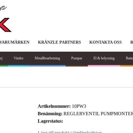
VARUMÄRKEN
KRÄNZLE PARTNERS
KONTAKTA OSS
rj
Vindor
Metallbearbetning
Pumpar
El & belysning
Batte
Artikelnummer:
10PW3
Benämning:
REGLERVENTIL PUMPMONTE
Lagerstatus:
Lägg till produkt i jämförelselistan