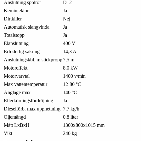
Anslutning spolrör
D12
Keminjektor
Ja
Dirtkiller
Nej
Automatisk slangvinda
Ja
Totalstopp
Ja
Elanslutning
400 V
Erfoderlig säkring
14,3 A
Anslutningskbl. m stickpropp
7,5 m
Motoreffekt
8,0 kW
Motorvarvtal
1400 v/min
Max vattentemperatur
12-80 °C
Ångläge max
140 °C
Efterkörningsfördröjning
Ja
Dieselförb. max upphettning
7,7 kg/h
Oljemängd
0,8 liter
Mått LxBxH
1300x800x1015 mm
Vikt
240 kg