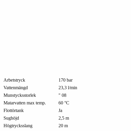
Arbetstryck
170 bar
Vattenmängd
23,3 l/min
Munstycksstorlek
" 08
Matarvatten max temp.
60 °C
Flottörtank
Ja
Sughöjd
2,5 m
Högtrycksslang
20 m