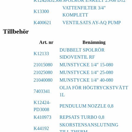
K12420D2508
SPOLRÖR ENKELT 25-08 D12
VATTENFILTER 3/4"
K13300
KOMPLETT
K400621
VENTILSATS AY-AQ PUMP
Tillbehör
Art. nr
Benämning
DUBBELT SPOLRÖR
K12133
SIDOVENTIL RF
21015080
MUNSTYCKE 1/4" 15-080
21025080
MUNSTYCKE 1/4" 25-080
21040080
MUNSTYCKE 1/4" 40-080
OLJA FÖR HÖGTRYCKSTVÄTT
7403341
1L
K12424-
PENDULUM NOZZLE 0,8
PD3008
K410973
REPSATS TURBO 0,8
SKORSTENSANSLUTNING
K44192
TILL THERM