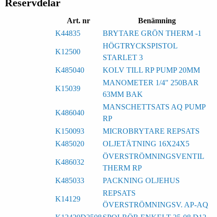
Reservdelar
Art. nr
Benämning
K44835
BRYTARE GRÖN THERM -1
HÖGTRYCKSPISTOL
K12500
STARLET 3
K485040
KOLV TILL RP PUMP 20MM
MANOMETER 1/4" 250BAR
K15039
63MM BAK
MANSCHETTSATS AQ PUMP
K486040
RP
K150093
MICROBRYTARE REPSATS
K485020
OLJETÄTNING 16X24X5
ÖVERSTRÖMNINGSVENTIL
K486032
THERM RP
K485033
PACKNING OLJEHUS
REPSATS
K14129
ÖVERSTRÖMNINGSV. AP-AQ