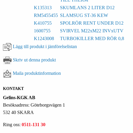
K135313
SKUMLANS 2 LITER D12
RM5455455
SLAMSUG ST-36 KEW
K410755
SPOLRÖR RENT UNDER D12
1600755
SVIRVEL M22xM22 INVxUTV
K1243008
TURBOKILLER MED RÖR 0,8
Lägg till produkt i jämförelselistan
Skriv ut denna produkt
Maila produktinformation
KONTAKT
Gelins-KGK AB
Besöksadress: Göteborgsvägen 1
532 40 SKARA
Ring oss:
0511-131 30