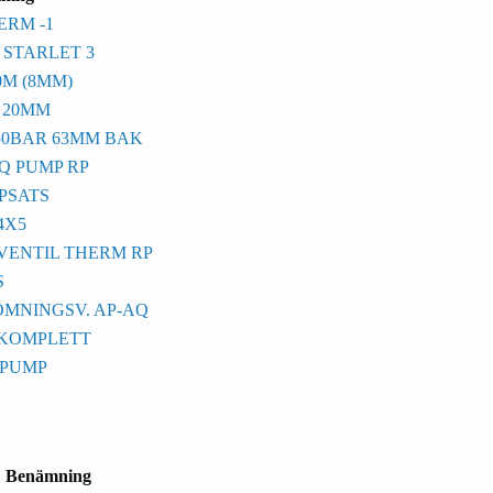
ERM -1
STARLET 3
0M (8MM)
P 20MM
50BAR 63MM BAK
Q PUMP RP
PSATS
4X5
ENTIL THERM RP
S
MNINGSV. AP-AQ
" KOMPLETT
 PUMP
Benämning