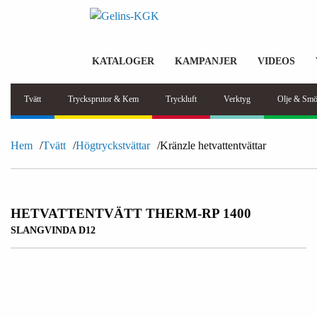
KATALOGER
KAMPANJER
VIDEOS
Tvätt
Trycksprutor & Kem
Tryckluft
Verktyg
Olje & Smö
Hem
Tvätt
Högtryckstvättar
Kränzle hetvattentvättar
HETVATTENTVÄTT THERM-RP 1400
SLANGVINDA D12