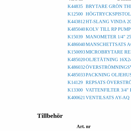
K44835
BRYTARE GRÖN TH
K12500
HÖGTRYCKSPISTOL 
K443812
HT-SLANG VINDA 2
K485040
KOLV TILL RP PUM
K15039
MANOMETER 1/4" 2
K486040
MANSCHETTSATS A
K150093
MICROBRYTARE RE
K485020
OLJETÄTNING 16X2
K486032
ÖVERSTRÖMNINGSV
K485033
PACKNING OLJEHU
K14129
REPSATS ÖVERSTRÖ
K13300
VATTENFILTER 3/4
K400621
VENTILSATS AY-AQ
Tillbehör
Art. nr