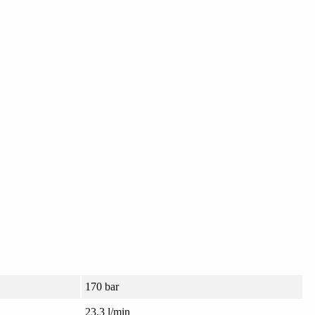
170 bar
23,3 l/min