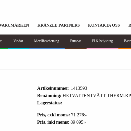
VARUMÄRKEN
KRÄNZLE PARTNERS
KONTAKTA OSS
rj
Vindor
Metallbearbetning
Pumpar
El & belysning
Batte
Artikelnummer:
1413593
Benämning:
HETVATTENTVÄTT THERM-RP 
Lagerstatus:
Pris, exkl moms:
71 276:-
Pris, inkl moms:
89 095:-