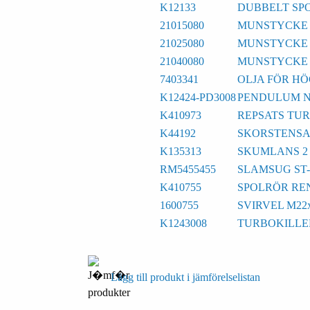
K12133
DUBBELT SP
21015080
MUNSTYCKE 1/
21025080
MUNSTYCKE 1/
21040080
MUNSTYCKE 1/
7403341
OLJA FÖR H
K12424-PD3008
PENDULUM N
K410973
REPSATS TUR
K44192
SKORSTENSA
K135313
SKUMLANS 2 
RM5455455
SLAMSUG ST-
K410755
SPOLRÖR RE
1600755
SVIRVEL M22
K1243008
TURBOKILLER
Lägg till produkt i jämförelselistan