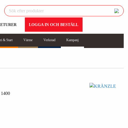
RETURER
LOGGA IN OCH BESTÄLL
ri & Start
Värme
Verkstad
Kampanj
1400