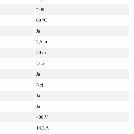
" 08
60 °C
Ja
2,5 m
20 m
D12
Ja
Nej
Ja
Ja
400 V
14,3 A