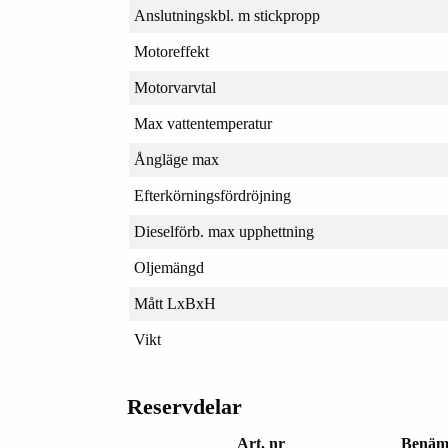
Anslutningskbl. m stickpropp
Motoreffekt
Motorvarvtal
Max vattentemperatur
Ångläge max
Efterkörningsfördröjning
Dieselförb. max upphettning
Oljemängd
Mått LxBxH
Vikt
Reservdelar
Art. nr
Benäm