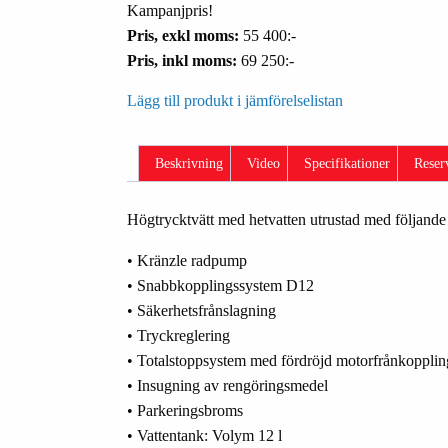
Kampanjpris!
Pris, exkl moms:
55 400:-
Pris, inkl moms:
69 250:-
Lägg till produkt i jämförelselistan
Beskrivning
Video
Specifikationer
Reser
Högtrycktvätt med hetvatten utrustad med följande
• Kränzle radpump
• Snabbkopplingssystem D12
• Säkerhetsfrånslagning
• Tryckreglering
• Totalstoppsystem med fördröjd motorfrånkopplin
• Insugning av rengöringsmedel
• Parkeringsbroms
• Vattentank: Volym 12 l