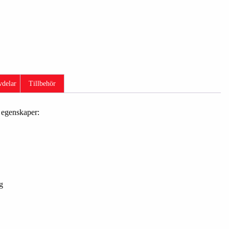
vdelar
Tillbehör
 egenskaper:
g