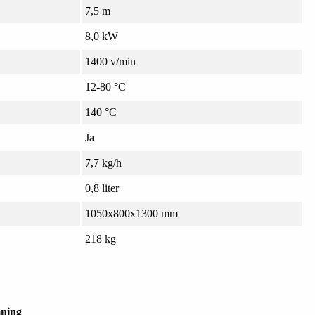
7,5 m
8,0 kW
1400 v/min
12-80 °C
140 °C
Ja
7,7 kg/h
0,8 liter
1050x800x1300 mm
218 kg
ning