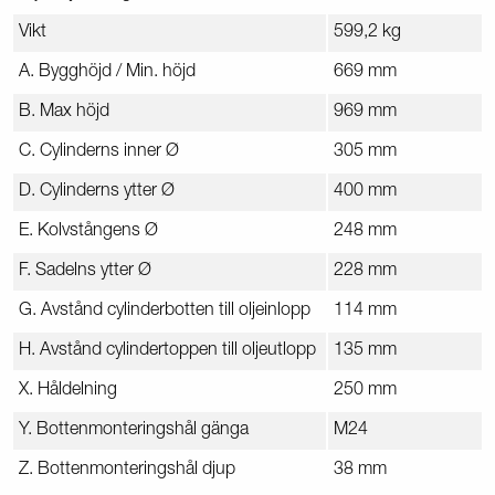
Vikt
599,2 kg
A. Bygghöjd / Min. höjd
669 mm
B. Max höjd
969 mm
C. Cylinderns inner Ø
305 mm
D. Cylinderns ytter Ø
400 mm
E. Kolvstångens Ø
248 mm
F. Sadelns ytter Ø
228 mm
G. Avstånd cylinderbotten till oljeinlopp
114 mm
H. Avstånd cylindertoppen till oljeutlopp
135 mm
X. Håldelning
250 mm
Y. Bottenmonteringshål gänga
M24
Z. Bottenmonteringshål djup
38 mm