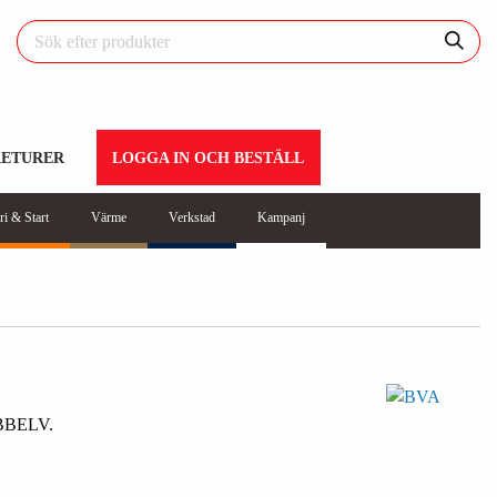
RETURER
LOGGA IN OCH BESTÄLL
ri & Start
Värme
Verkstad
Kampanj
BELV.