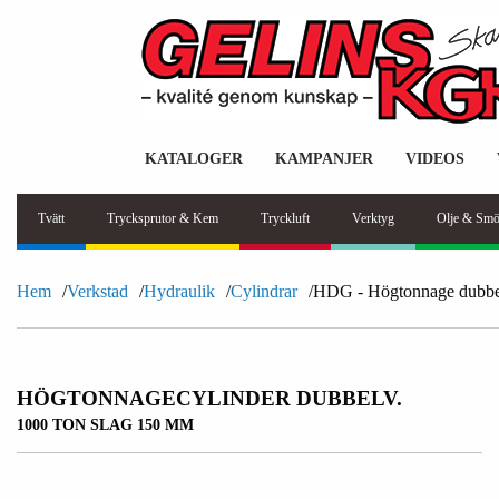
KATALOGER
KAMPANJER
VIDEOS
Tvätt
Trycksprutor & Kem
Tryckluft
Verktyg
Olje & Smö
Hem
Verkstad
Hydraulik
Cylindrar
HDG - Högtonnage dubbe
HÖGTONNAGECYLINDER DUBBELV.
1000 TON SLAG 150 MM