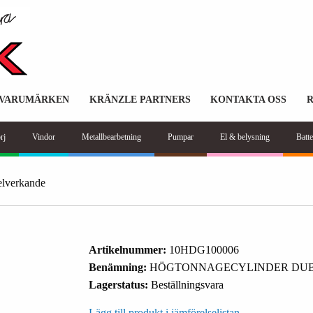
VARUMÄRKEN
KRÄNZLE PARTNERS
KONTAKTA OSS
rj
Vindor
Metallbearbetning
Pumpar
El & belysning
Batte
lverkande
Artikelnummer:
10HDG100006
Benämning:
HÖGTONNAGECYLINDER DUB
Lagerstatus:
Beställningsvara
Lägg till produkt i jämförelselistan