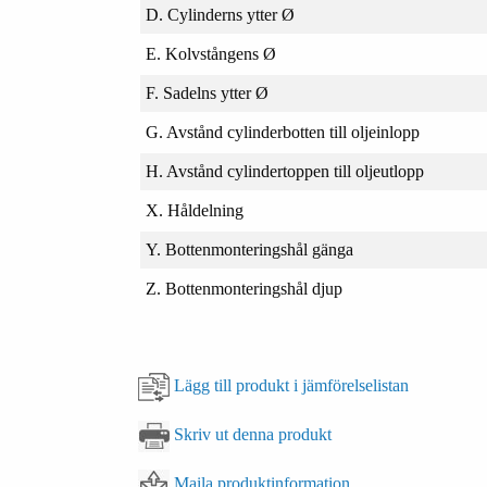
D. Cylinderns ytter Ø
E. Kolvstångens Ø
F. Sadelns ytter Ø
G. Avstånd cylinderbotten till oljeinlopp
H. Avstånd cylindertoppen till oljeutlopp
X. Håldelning
Y. Bottenmonteringshål gänga
Z. Bottenmonteringshål djup
Lägg till produkt i jämförelselistan
Skriv ut denna produkt
Maila produktinformation