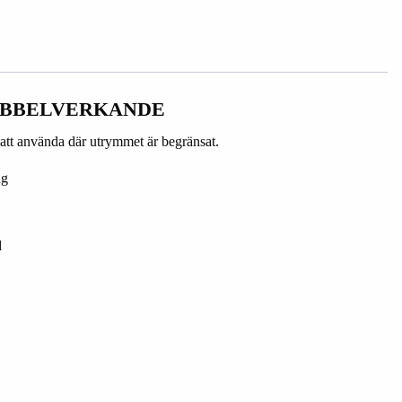
UBBELVERKANDE
att använda där utrymmet är begränsat.
ng
d