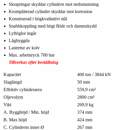
Skrapringar skyddar cylindern mot nedsmutsning
Krompläterad cylinder skyddar mot korrosion
Konstruerad i högkvalitativt stål
Snabbkoppling med högt flöde och dammskydd
Lyftöglor ingår
Lågbyggda
Lastretur av kolv
Max. arbetstryck 700 bar
Tillverkas efter beställning
Kapacitet
400 ton / 3844 kN
Slaglängd
50 mm
Effektiv cylinderarea
559,9 cm²
Oljevolym
2800 cm³
Vikt
269,9 kg
A. Bygghöjd / Min. höjd
374 mm
B. Max höjd
424 mm
C. Cylinderns inner Ø
267 mm