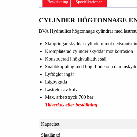
Beskrivning
Specifikationer
CYLINDER HÖGTONNAGE E
BVA Hydraulics högtonnage cylindrar med lastretur
Skrapringar skyddar cylindern mot nedsmutsni
Krompläterad cylinder skyddar mot korrosion
Konstruerad i högkvalitativt stål
Snabbkoppling med högt flöde och dammskyd
Lyftöglor ingår
Lågbyggda
Lastretur av kolv
Max. arbetstryck 700 bar
Tillverkas efter beställning
Kapacitet
Slaglängd