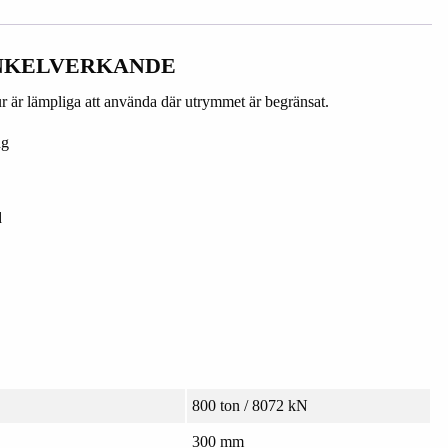
NKELVERKANDE
 är lämpliga att använda där utrymmet är begränsat.
ng
d
800 ton / 8072 kN
300 mm