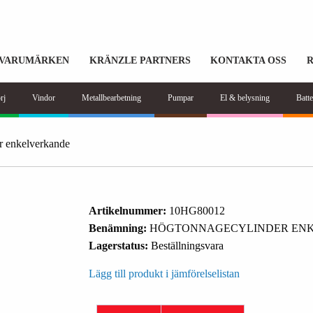
VARUMÄRKEN
KRÄNZLE PARTNERS
KONTAKTA OSS
rj
Vindor
Metallbearbetning
Pumpar
El & belysning
Batte
r enkelverkande
Artikelnummer:
10HG80012
Benämning:
HÖGTONNAGECYLINDER ENK
Lagerstatus:
Beställningsvara
Lägg till produkt i jämförelselistan