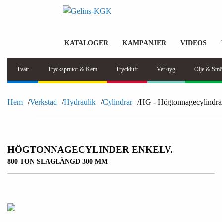
KATALOGER
KAMPANJER
VIDEOS
Tvätt
Trycksprutor & Kem
Tryckluft
Verktyg
Olje & Smö
Hem
Verkstad
Hydraulik
Cylindrar
HG - Högtonnagecylindra
HÖGTONNAGECYLINDER ENKELV.
800 TON SLAGLÄNGD 300 MM