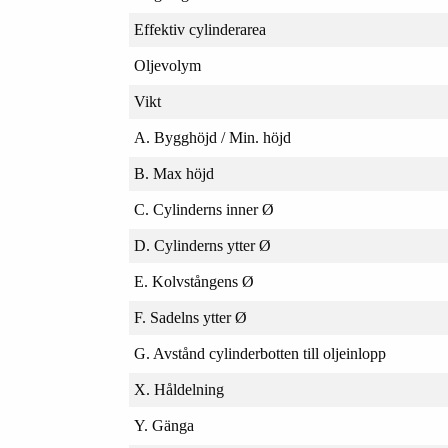
Effektiv cylinderarea
Oljevolym
Vikt
A. Bygghöjd / Min. höjd
B. Max höjd
C. Cylinderns inner Ø
D. Cylinderns ytter Ø
E. Kolvstångens Ø
F. Sadelns ytter Ø
G. Avstånd cylinderbotten till oljeinlopp
X. Håldelning
Y. Gänga