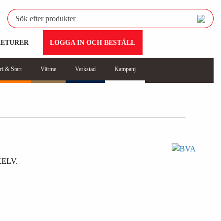
RETURER
LOGGA IN OCH BESTÄLL
ri & Start
Värme
Verkstad
Kampanj
ELV.