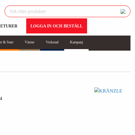
RETURER
LOGGA IN OCH BESTÄLL
ri & Start
Värme
Verkstad
Kampanj
4