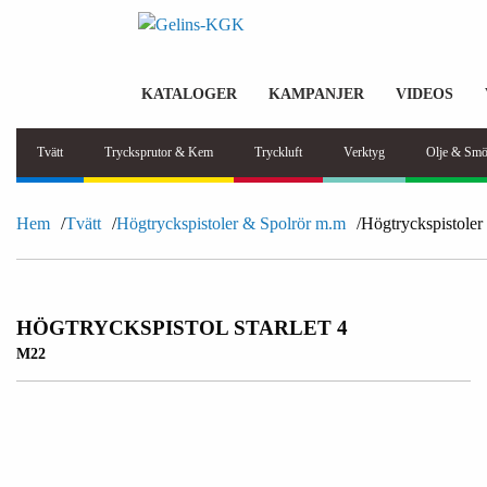
KATALOGER
KAMPANJER
VIDEOS
Tvätt
Trycksprutor & Kem
Tryckluft
Verktyg
Olje & Smö
Hem
Tvätt
Högtryckspistoler & Spolrör m.m
Högtryckspistoler
HÖGTRYCKSPISTOL STARLET 4
M22