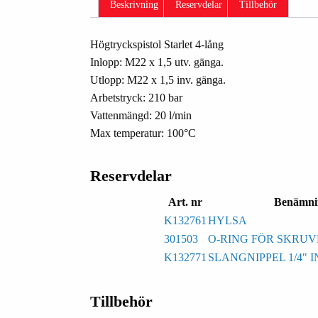
Beskrivning
Reservdelar
Tillbehör
Högtryckspistol Starlet 4-lång
Inlopp: M22 x 1,5 utv. gänga.
Utlopp: M22 x 1,5 inv. gänga.
Arbetstryck: 210 bar
Vattenmängd: 20 l/min
Max temperatur: 100°C
Reservdelar
Art. nr
Benämni
K132761
HYLSA
301503
O-RING FÖR SKRUV
K132771
SLANGNIPPEL 1/4" 
Tillbehör