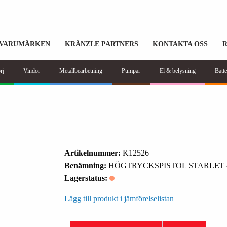
VARUMÄRKEN
KRÄNZLE PARTNERS
KONTAKTA OSS
rj
Vindor
Metallbearbetning
Pumpar
El & belysning
Batte
Artikelnummer:
K12526
Benämning:
HÖGTRYCKSPISTOL STARLET 
Lagerstatus:
Lägg till produkt i jämförelselistan