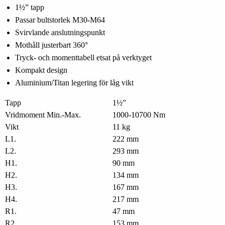
1½” tapp
Passar bultstorlek M30-M64
Svirvlande anslutningspunkt
Mothåll justerbart 360°
Tryck- och momenttabell etsat på verktyget
Kompakt design
Aluminium/Titan legering för låg vikt
Tapp
1½”
Vridmoment Min.-Max.
1000-10700 Nm
Vikt
11 kg
L1.
222 mm
L2.
293 mm
H1.
90 mm
H2.
134 mm
H3.
167 mm
H4.
217 mm
R1.
47 mm
R2.
153 mm