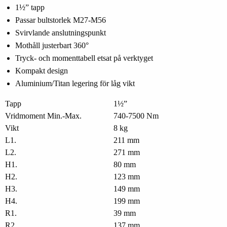
1½” tapp
Passar bultstorlek M27-M56
Svirvlande anslutningspunkt
Mothåll justerbart 360°
Tryck- och momenttabell etsat på verktyget
Kompakt design
Aluminium/Titan legering för låg vikt
Tapp
1½”
Vridmoment Min.-Max.
740-7500 Nm
Vikt
8 kg
L1.
211 mm
L2.
271 mm
H1.
80 mm
H2.
123 mm
H3.
149 mm
H4.
199 mm
R1.
39 mm
R2.
137 mm