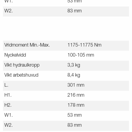
W1.
53 mm
W2.
83 mm
Vridmoment Min.-Max.
1175-11775 Nm
Nyckelvidd
100-105 mm
Vikt hydraulkropp
3,3 kg
Vikt arbetshuvud
8,4 kg
L.
301 mm
H1.
216 mm
H2.
178 mm
W1.
53 mm
W2.
83 mm