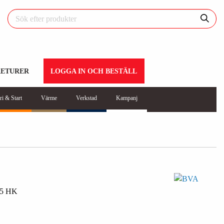
RETURER
LOGGA IN OCH BESTÄLL
ri & Start
Värme
Verkstad
Kampanj
5 HK