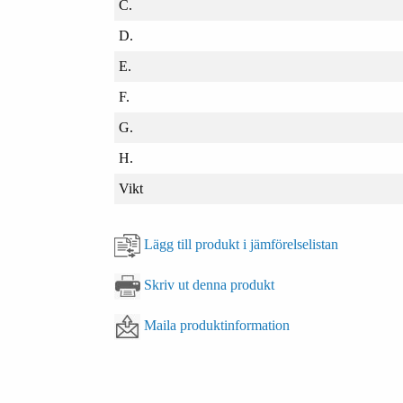
C.
D.
E.
F.
G.
H.
Vikt
Lägg till produkt i jämförelselistan
Skriv ut denna produkt
Maila produktinformation