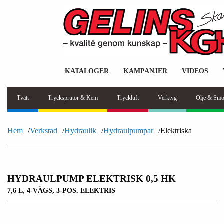
KATALOGER
KAMPANJER
VIDEOS
Tvätt
Trycksprutor & Kem
Tryckluft
Verktyg
Olje & Smö
Hem
Verkstad
Hydraulik
Hydraulpumpar
Elektriska
HYDRAULPUMP ELEKTRISK 0,5 HK
7,6 L, 4-VÄGS, 3-POS. ELEKTRIS