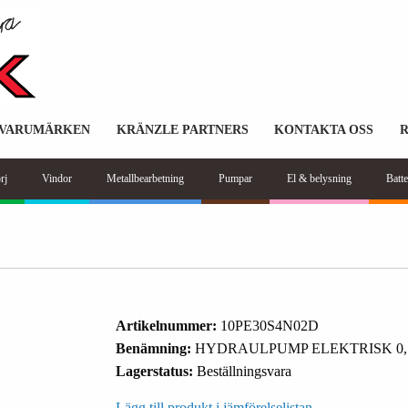
VARUMÄRKEN
KRÄNZLE PARTNERS
KONTAKTA OSS
rj
Vindor
Metallbearbetning
Pumpar
El & belysning
Batte
Artikelnummer:
10PE30S4N02D
Benämning:
HYDRAULPUMP ELEKTRISK 0,
Lagerstatus:
Beställningsvara
Lägg till produkt i jämförelselistan