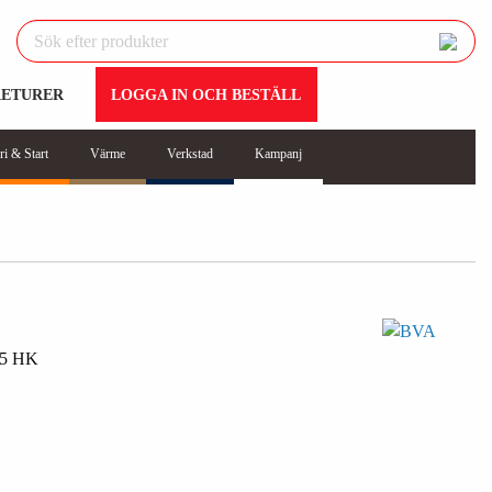
RETURER
LOGGA IN OCH BESTÄLL
ri & Start
Värme
Verkstad
Kampanj
5 HK