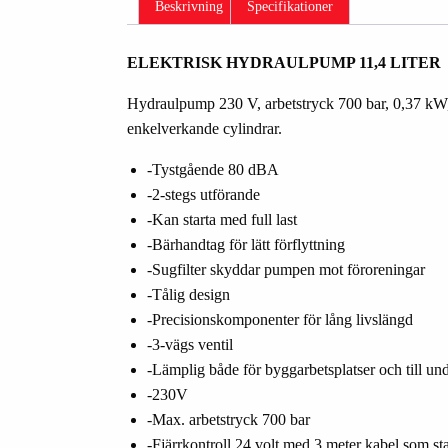
Beskrivning
Specifikationer
ELEKTRISK HYDRAULPUMP 11,4 LITER
Hydraulpump 230 V, arbetstryck 700 bar, 0,37 kW, t
enkelverkande cylindrar.
-Tystgående 80 dBA
-2-stegs utförande
-Kan starta med full last
-Bärhandtag för lätt förflyttning
-Sugfilter skyddar pumpen mot föroreningar
-Tålig design
-Precisionskomponenter för lång livslängd
-3-vägs ventil
-Lämplig både för byggarbetsplatser och till und
-230V
-Max. arbetstryck 700 bar
-Fjärrkontroll 24 volt med 3 meter kabel som st