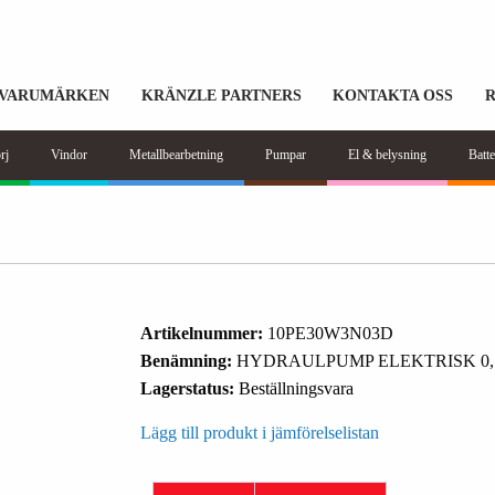
VARUMÄRKEN
KRÄNZLE PARTNERS
KONTAKTA OSS
rj
Vindor
Metallbearbetning
Pumpar
El & belysning
Batte
Artikelnummer:
10PE30W3N03D
Benämning:
HYDRAULPUMP ELEKTRISK 0,
Lagerstatus:
Beställningsvara
Lägg till produkt i jämförelselistan