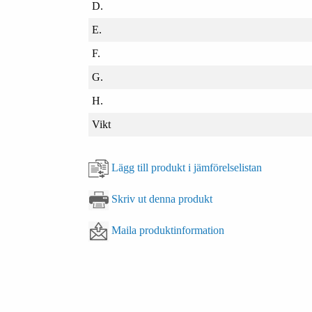
D.
E.
F.
G.
H.
Vikt
Lägg till produkt i jämförelselistan
Skriv ut denna produkt
Maila produktinformation