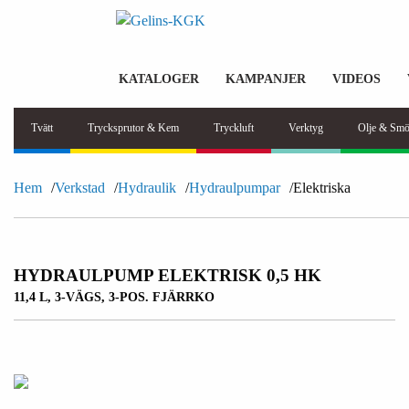
KATALOGER
KAMPANJER
VIDEOS
Tvätt
Trycksprutor & Kem
Tryckluft
Verktyg
Olje & Smö
Hem
Verkstad
Hydraulik
Hydraulpumpar
Elektriska
HYDRAULPUMP ELEKTRISK 0,5 HK
11,4 L, 3-VÄGS, 3-POS. FJÄRRKO