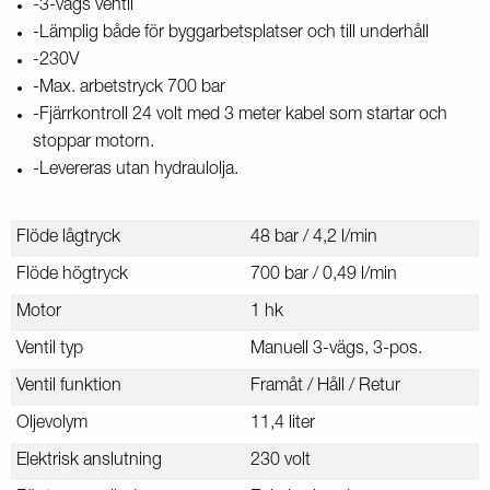
-3-vägs ventil
-Lämplig både för byggarbetsplatser och till underhåll
-230V
-Max. arbetstryck 700 bar
-Fjärrkontroll 24 volt med 3 meter kabel som startar och
stoppar motorn.
-Levereras utan hydraulolja.
Flöde lågtryck
48 bar / 4,2 l/min
Flöde högtryck
700 bar / 0,49 l/min
Motor
1 hk
Ventil typ
Manuell 3-vägs, 3-pos.
Ventil funktion
Framåt / Håll / Retur
Oljevolym
11,4 liter
Elektrisk anslutning
230 volt