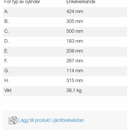
För typ av cylinder
Enkelverkande
A.
424 mm
B.
305 mm
C.
500 mm
D.
183 mm
E.
208 mm
F.
267 mm
G.
114 mm
H.
315 mm
Vikt
38,1 kg
Lägg till produkt i jämförelselistan