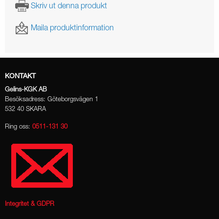
Skriv ut denna produkt
Maila produktinformation
KONTAKT
Gelins-KGK AB
Besöksadress: Göteborgsvägen 1
532 40 SKARA
Ring oss:
0511-131 30
Integritet & GDPR