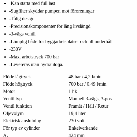
-Kan starta med full last
-Sugfilter skyddar pumpen mot föroreningar
-Tålig design
-Precisionskomponenter för lång livslängd
-3-vägs ventil
-Lämplig både för byggarbetsplatser och till underhåll
-230V
-Max. arbetstryck 700 bar
-Levereras utan hydraulolja.
Flöde lågtryck
48 bar / 4,2 l/min
Flöde högtryck
700 bar / 0,49 l/min
Motor
1 hk
Ventil typ
Manuell 3-vägs, 3-pos.
Ventil funktion
Framåt / Håll / Retur
Oljevolym
19,4 liter
Elektrisk anslutning
230 volt
För typ av cylinder
Enkelverkande
A.
424 mm