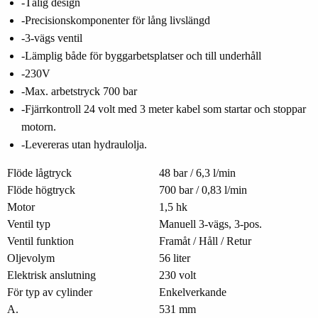
-Tålig design
-Precisionskomponenter för lång livslängd
-3-vägs ventil
-Lämplig både för byggarbetsplatser och till underhåll
-230V
-Max. arbetstryck 700 bar
-Fjärrkontroll 24 volt med 3 meter kabel som startar och stoppar
motorn.
-Levereras utan hydraulolja.
Flöde lågtryck
48 bar / 6,3 l/min
Flöde högtryck
700 bar / 0,83 l/min
Motor
1,5 hk
Ventil typ
Manuell 3-vägs, 3-pos.
Ventil funktion
Framåt / Håll / Retur
Oljevolym
56 liter
Elektrisk anslutning
230 volt
För typ av cylinder
Enkelverkande
A.
531 mm