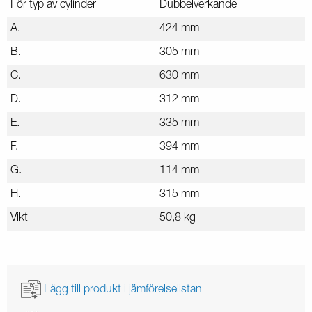
För typ av cylinder
Dubbelverkande
A.
424 mm
B.
305 mm
C.
630 mm
D.
312 mm
E.
335 mm
F.
394 mm
G.
114 mm
H.
315 mm
Vikt
50,8 kg
Lägg till produkt i jämförelselistan