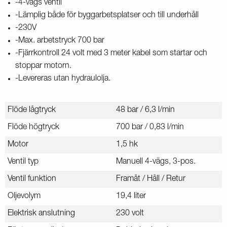
-4-vägs ventil
-Lämplig både för byggarbetsplatser och till underhåll
-230V
-Max. arbetstryck 700 bar
-Fjärrkontroll 24 volt med 3 meter kabel som startar och
stoppar motorn.
-Levereras utan hydraulolja.
Flöde lågtryck
48 bar / 6,3 l/min
Flöde högtryck
700 bar / 0,83 l/min
Motor
1,5 hk
Ventil typ
Manuell 4-vägs, 3-pos.
Ventil funktion
Framåt / Håll / Retur
Oljevolym
19,4 liter
Elektrisk anslutning
230 volt