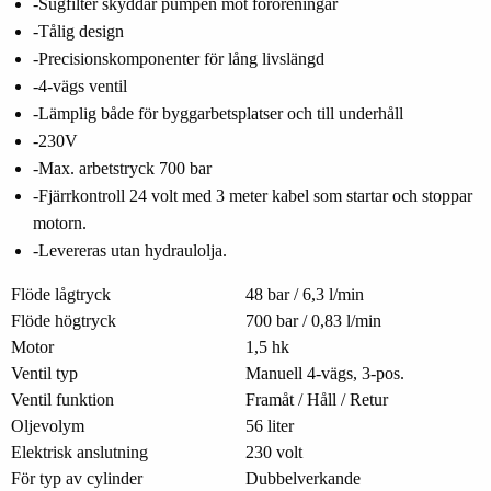
-Sugfilter skyddar pumpen mot föroreningar
-Tålig design
-Precisionskomponenter för lång livslängd
-4-vägs ventil
-Lämplig både för byggarbetsplatser och till underhåll
-230V
-Max. arbetstryck 700 bar
-Fjärrkontroll 24 volt med 3 meter kabel som startar och stoppar
motorn.
-Levereras utan hydraulolja.
Flöde lågtryck
48 bar / 6,3 l/min
Flöde högtryck
700 bar / 0,83 l/min
Motor
1,5 hk
Ventil typ
Manuell 4-vägs, 3-pos.
Ventil funktion
Framåt / Håll / Retur
Oljevolym
56 liter
Elektrisk anslutning
230 volt
För typ av cylinder
Dubbelverkande