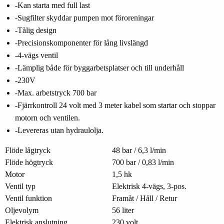
-Kan starta med full last
-Sugfilter skyddar pumpen mot föroreningar
-Tålig design
-Precisionskomponenter för lång livslängd
-4-vägs ventil
-Lämplig både för byggarbetsplatser och till underhåll
-230V
-Max. arbetstryck 700 bar
-Fjärrkontroll 24 volt med 3 meter kabel som startar och stoppar
motorn och ventilen.
-Levereras utan hydraulolja.
Flöde lågtryck
48 bar / 6,3 l/min
Flöde högtryck
700 bar / 0,83 l/min
Motor
1,5 hk
Ventil typ
Elektrisk 4-vägs, 3-pos.
Ventil funktion
Framåt / Håll / Retur
Oljevolym
56 liter
Elektrisk anslutning
230 volt