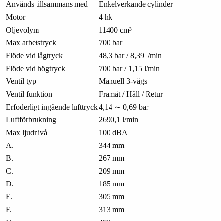
Används tillsammans med
Enkelverkande cylinder
Motor
4 hk
Oljevolym
11400 cm³
Max arbetstryck
700 bar
Flöde vid lågtryck
48,3 bar / 8,39 l/min
Flöde vid högtryck
700 bar / 1,15 l/min
Ventil typ
Manuell 3-vägs
Ventil funktion
Framåt / Håll / Retur
Erfoderligt ingående lufttryck
4,14 ∼ 0,69 bar
Luftförbrukning
2690,1 l/min
Max ljudnivå
100 dBA
A.
344 mm
B.
267 mm
C.
209 mm
D.
185 mm
E.
305 mm
F.
313 mm