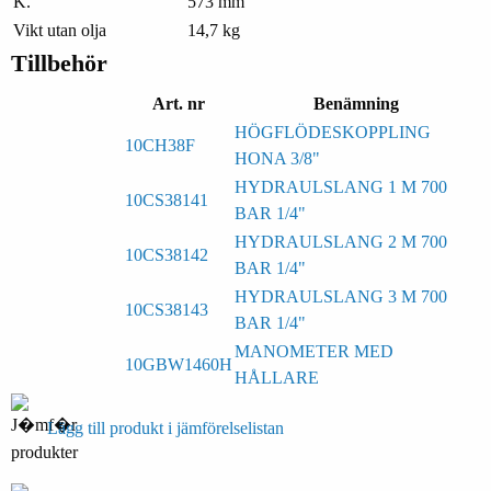
K.
573 mm
Vikt utan olja
14,7 kg
Tillbehör
Art. nr
Benämning
HÖGFLÖDESKOPPLING
10CH38F
HONA 3/8"
HYDRAULSLANG 1 M 700
10CS38141
BAR 1/4"
HYDRAULSLANG 2 M 700
10CS38142
BAR 1/4"
HYDRAULSLANG 3 M 700
10CS38143
BAR 1/4"
MANOMETER MED
10GBW1460H
HÅLLARE
Lägg till produkt i jämförelselistan