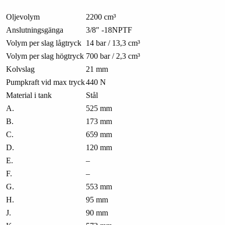
Oljevolym
2200 cm³
Anslutningsgänga
3/8″ -18NPTF
Volym per slag lågtryck
14 bar / 13,3 cm³
Volym per slag högtryck
700 bar / 2,3 cm³
Kolvslag
21 mm
Pumpkraft vid max tryck
440 N
Material i tank
Stål
A.
525 mm
B.
173 mm
C.
659 mm
D.
120 mm
E.
–
F.
–
G.
553 mm
H.
95 mm
J.
90 mm